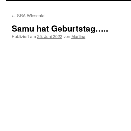
springen
←
SRA Wiesental…
Samu hat Geburtstag…..
Publiziert am
25. Juni 2022
von
Martina