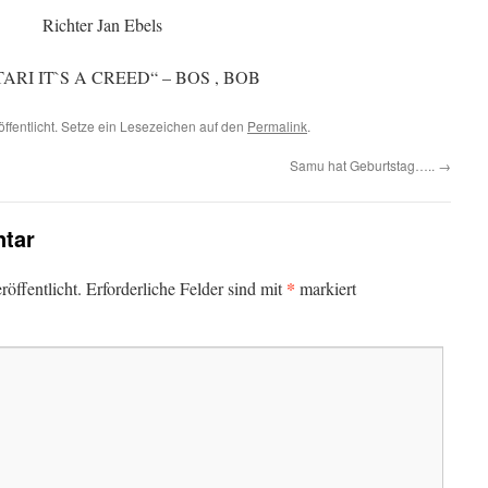
Richter Jan Ebels
ARI IT`S A CREED“ – BOS , BOB
öffentlicht. Setze ein Lesezeichen auf den
Permalink
.
Samu hat Geburtstag…..
→
tar
*
öffentlicht.
Erforderliche Felder sind mit
markiert