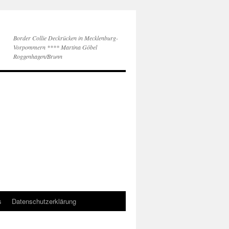
Border Collie Deckrücken in Mecklenburg-
Vorpommern **** Martina Göbel
Roggenhagen/Brunn
s
Datenschutzerklärung