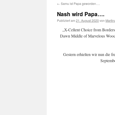
←
Samu ist Papa geworden….
springen
Nash wird Papa….
Publiziert am
21. August 2020
von
Martin
„X-Cellent Choice from Border
Dawn Middle of Marvelous Wood
Gestern erhielten wir nun die f
Septembe