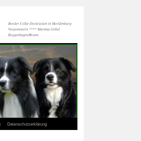
Border Collie Deckrücken in Mecklenburg-
Vorpommern **** Martina Göbel
Roggenhagen/Brunn
s
Datenschutzerklärung