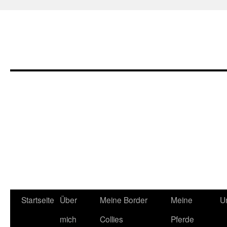
Zum
Startseite
Über
Meine Border
Meine
U
Inhalt
mich
Collies
Pferde