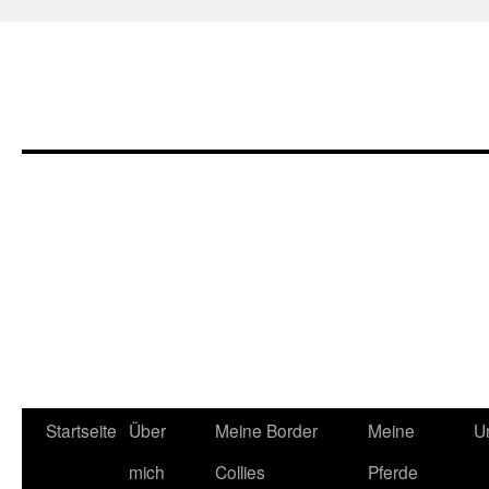
Zum
Startseite
Über
Meine Border
Meine
U
Inhalt
mich
Collies
Pferde