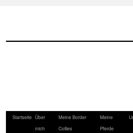
Zum
Startseite
Über
Meine Border
Meine
U
Inhalt
mich
Collies
Pferde