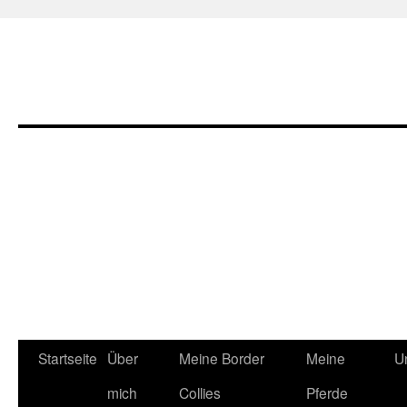
Zum
Startseite
Über
Meine Border
Meine
U
Inhalt
mich
Collies
Pferde