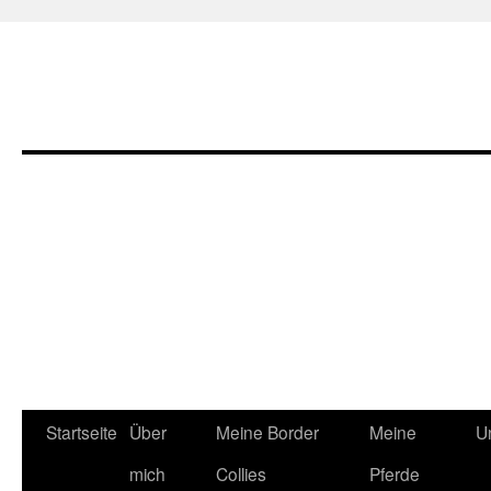
Zum
Startseite
Über
Meine Border
Meine
U
Inhalt
mich
Collies
Pferde