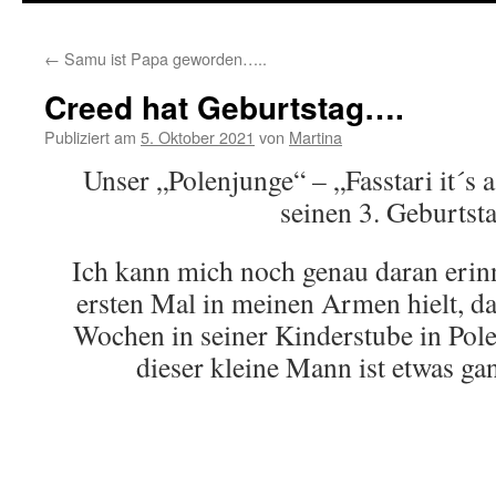
springen
←
Samu ist Papa geworden…..
Creed hat Geburtstag….
Publiziert am
5. Oktober 2021
von
Martina
Unser „Polenjunge“ – „Fasstari it´s a
seinen 3. Geburtsta
Ich kann mich noch genau daran erinn
ersten Mal in meinen Armen hielt, d
Wochen in seiner Kinderstube in Polen
dieser kleine Mann ist etwas g