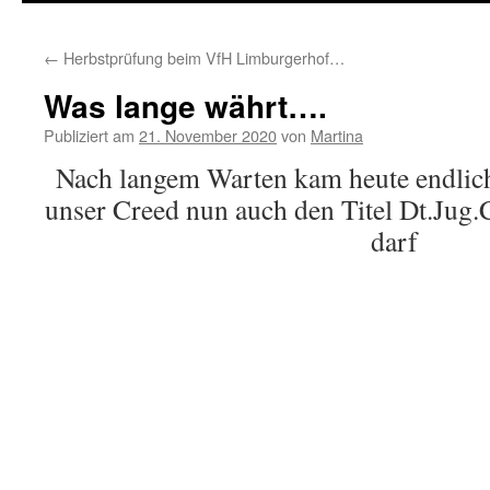
springen
←
Herbstprüfung beim VfH Limburgerhof…
Was lange währt….
Publiziert am
21. November 2020
von
Martina
Nach langem Warten kam heute endlich
unser Creed nun auch den Titel Dt.Ju
darf