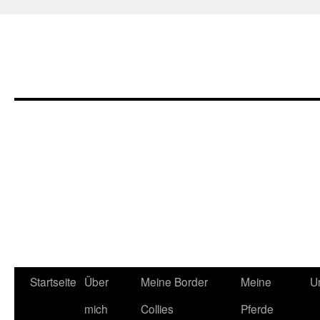
Zum
Startseite
Über
Meine Border
Meine
U
Inhalt
mich
Collies
Pferde