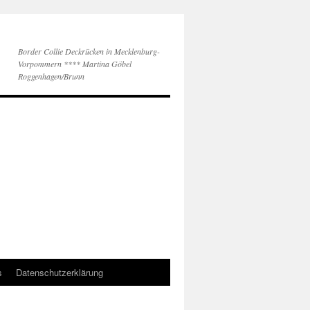
Border Collie Deckrücken in Mecklenburg-
Vorpommern **** Martina Göbel
Roggenhagen/Brunn
s
Datenschutzerklärung