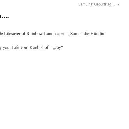
Samu hat Geburtstag…
→
a….
de Lifesaver of Rainbow Landscape – „Samu“ die Hündin
y your Life vom Koebishof – „Joy“