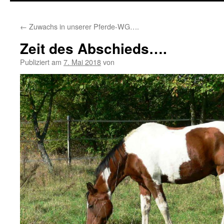
springen
←
Zuwachs in unserer Pferde-WG….
Zeit des Abschieds….
Publiziert am
7. Mai 2018
von