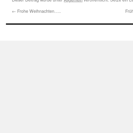
←
Frohe Weihnachten…..
Frü