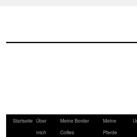
Zum
Startseite
Über
Meine Border
Meine
U
Inhalt
mich
Collies
Pferde