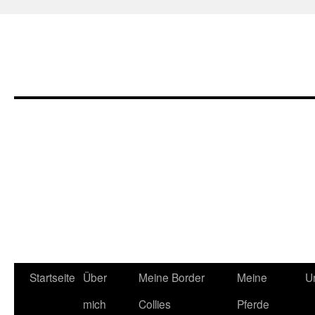
Zum
Startseite
Über
Meine Border
Meine
U
Inhalt
mich
Collies
Pferde