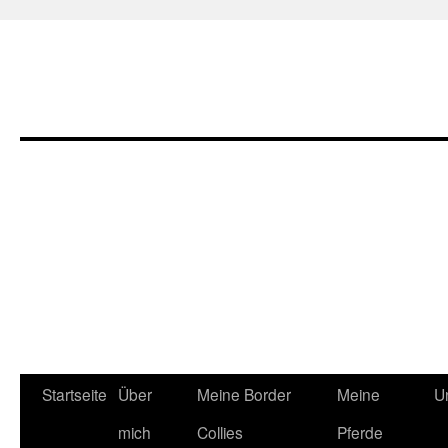
Zum
Startseite
Über
Meine Border
Meine
U
Inhalt
mich
Collies
Pferde