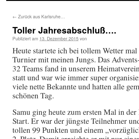
springen
←
Zurück aus Karlsruhe…
Toller Jahresabschluß….
Publiziert am
13. Dezember 2015
von
Heute startete ich bei tollem Wetter ma
Turnier mit meinen Jungs. Das Advents
32 Teams fand in unserem Heimatvere
statt und war wie immer super organisie
viele nette Bekannte und hatten alle ge
schönen Tag.
Samu ging heute zum ersten Mal in der
Start. Er war der jüngste Teilnehmer und
tollen 99 Punkten und einem „vorzügli
2. Platz. Damit erreichte er mit nur ein