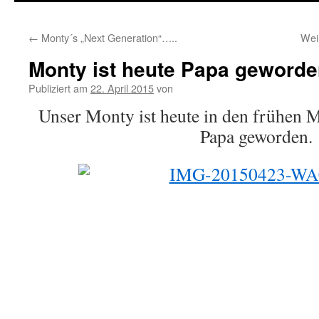
springen
←
Monty´s „Next Generation“…..
Wei
Monty ist heute Papa geword
Publiziert am
22. April 2015
von
Unser Monty ist heute in den frühen 
Papa geworden.