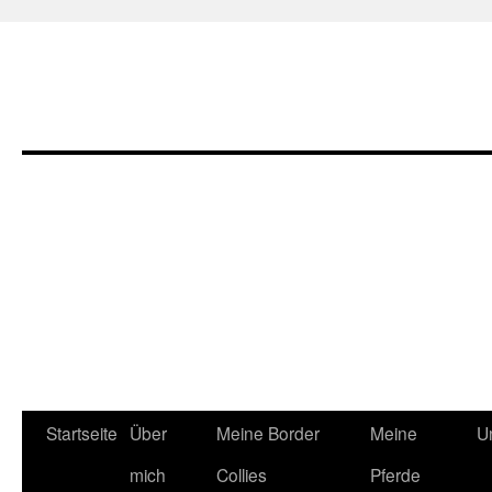
Zum
Startseite
Über
Meine Border
Meine
U
Inhalt
mich
Collies
Pferde