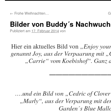
springen
←
Frohe Weihnachten…
G
Bilder von Buddy´s Nachwuc
Publiziert am
17. Februar 2014
von
Hier ein aktuelles Bild von
„Enjoy your
genannt Joy, aus der Verpaarung mit „C
„Carrie“ vom Koebishof“. Ganz d
——————————
….und ein Bild von
„Cedric of Clove
„Marly“, aus der Verparung mit d
Garden´s Blue Mal