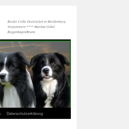
Border Collie Deckrücken in Mecklenburg-
Vorpommern **** Martina Göbel
Roggenhagen/Brunn
s
Datenschutzerklärung