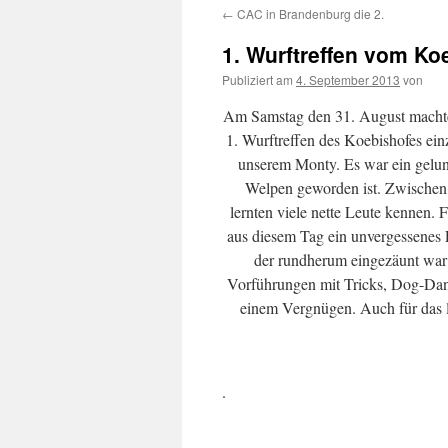
←
CAC in Brandenburg die 2.
springen
1. Wurftreffen vom K
Publiziert am
4. September 2013
von
Am Samstag den 31. August machten
1. Wurftreffen des Koebishofes ei
unserem Monty. Es war ein gelun
Welpen geworden ist. Zwischen 
lernten viele nette Leute kennen. 
aus diesem Tag ein unvergessenes 
der rundherum eingezäunt war
Vorführungen mit Tricks, Dog-Da
einem Vergnügen. Auch für das le
.