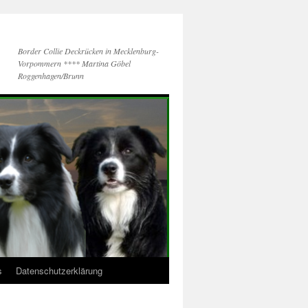
Border Collie Deckrücken in Mecklenburg-
Vorpommern **** Martina Göbel
Roggenhagen/Brunn
s
Datenschutzerklärung