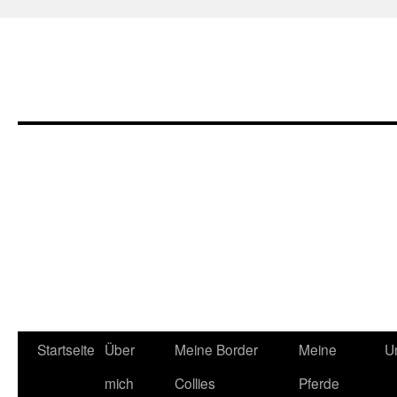
Zum
Startseite
Über
Meine Border
Meine
U
Inhalt
mich
Collies
Pferde