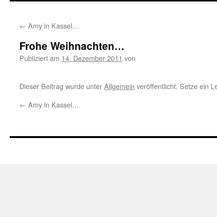
springen
←
Amy in Kassel…
Frohe Weihnachten…
Publiziert am
14. Dezember 2011
von
Dieser Beitrag wurde unter
Allgemein
veröffentlicht. Setze ein 
←
Amy in Kassel…