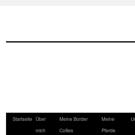
Zum
Startseite
Über
Meine Border
Meine
U
Inhalt
mich
Collies
Pferde