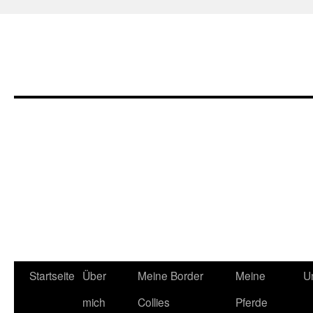
Zum
Startseite
Über
Meine Border
Meine
U
Inhalt
mich
Collies
Pferde