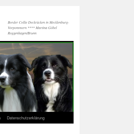
Border Collie Deckrücken in Mecklenburg-
Vorpommern **** Martina Göbel
Roggenhagen/Brunn
s
Datenschutzerklärung