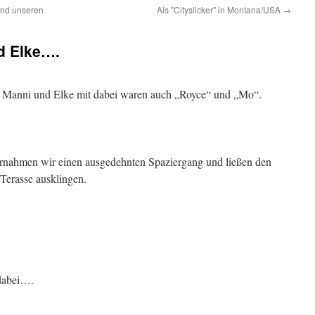
und unseren
Als "Cityslicker" in Montana/USA
→
d Elke….
 Manni und Elke mit dabei waren auch „Royce“ und „Mo“.
rnahmen wir einen ausgedehnten Spaziergang und ließen den
Terasse ausklingen.
 dabei….