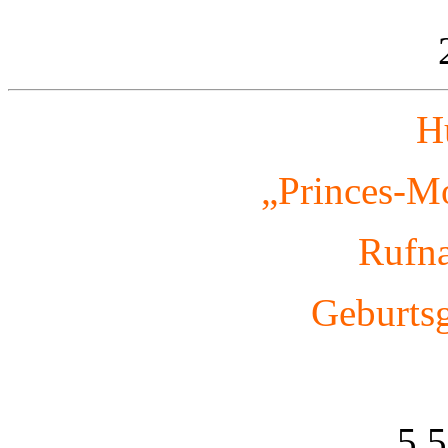
H
„Princes-Mo
Rufn
Geburtsg
5,