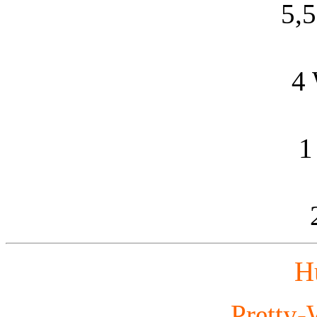
5,
4
1
H
„Pretty