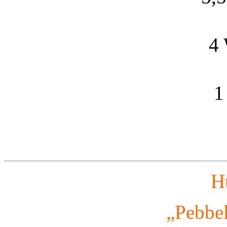
4
1
H
„Pebbel