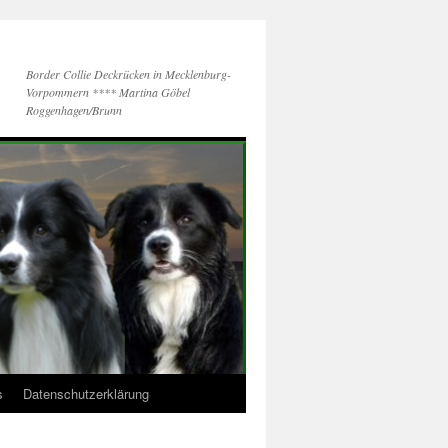
Border Collie Deckrücken in Mecklenburg-
Vorpommern **** Martina Göbel
Roggenhagen/Brunn
s
Datenschutzerklärung