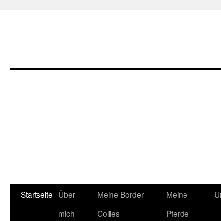
Zum
Startseite
Über
Meine Border
Meine
U
Inhalt
mich
Collies
Pferde